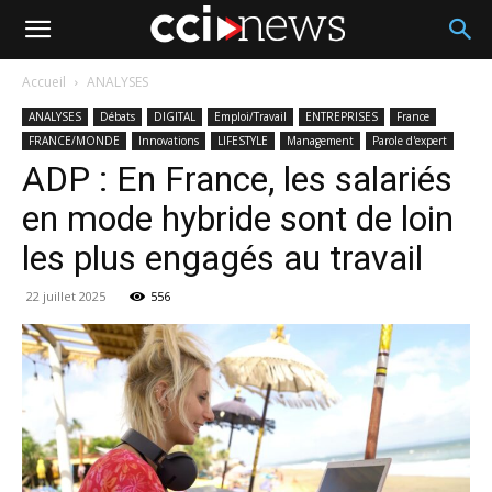
Accueil
ANALYSES
ANALYSES
Débats
DIGITAL
Emploi/Travail
ENTREPRISES
France
FRANCE/MONDE
Innovations
LIFESTYLE
Management
Parole d'expert
ADP : En France, les salariés
en mode hybride sont de loin
les plus engagés au travail
22 juillet 2025
556