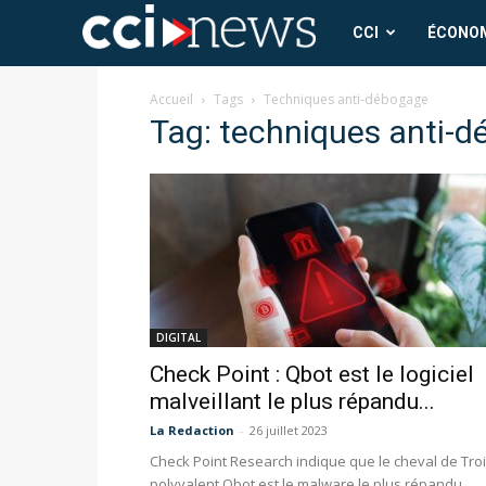
CCI
CCI
ÉCONO
News
Accueil
Tags
Techniques anti-débogage
Tag: techniques anti-
DIGITAL
Check Point : Qbot est le logiciel
malveillant le plus répandu...
La Redaction
-
26 juillet 2023
Check Point Research indique que le cheval de Tro
polyvalent Qbot est le malware le plus répandu