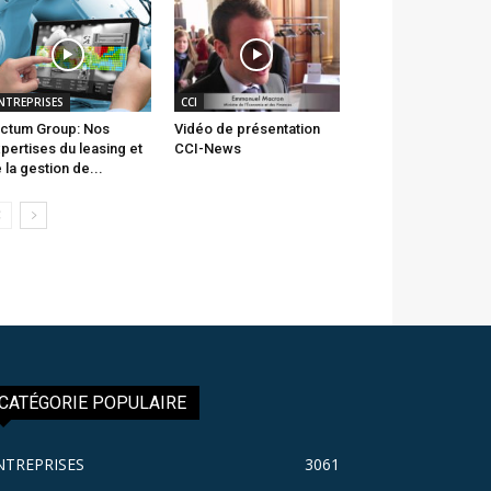
NTREPRISES
CCI
ctum Group: Nos
Vidéo de présentation
pertises du leasing et
CCI-News
 la gestion de...
CATÉGORIE POPULAIRE
NTREPRISES
3061