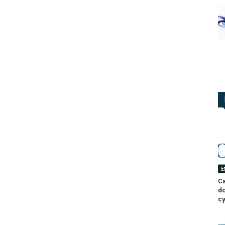
E
Ca
do
cy