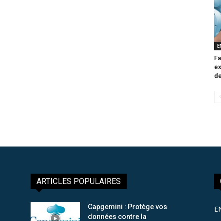
E
Fa
ex
de
ARTICLES POPULAIRES
Capgemini : Protège vos
E
données contre la