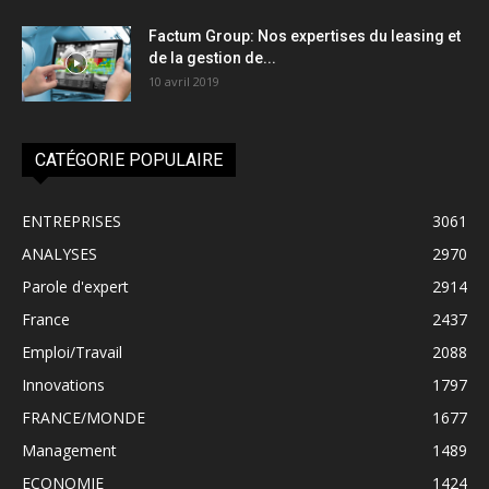
Factum Group: Nos expertises du leasing et
de la gestion de...
10 avril 2019
CATÉGORIE POPULAIRE
ENTREPRISES
3061
ANALYSES
2970
Parole d'expert
2914
France
2437
Emploi/Travail
2088
Innovations
1797
FRANCE/MONDE
1677
Management
1489
ECONOMIE
1424