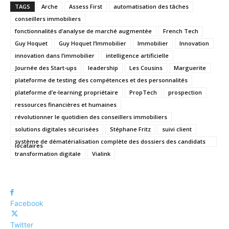
TAGS
Arche
Assess First
automatisation des tâches
conseillers immobiliers
fonctionnalités d’analyse de marché augmentée
French Tech
Guy Hoquet
Guy Hoquet l’Immobilier
Immobilier
Innovation
innovation dans l’immobilier
intelligence artificielle
Journée des Start-ups
leadership
Les Cousins
Marguerite
plateforme de testing des compétences et des personnalités
plateforme d’e-learning propriétaire
PropTech
prospection
ressources financières et humaines
révolutionner le quotidien des conseillers immobiliers
solutions digitales sécurisées
Stéphane Fritz
suivi client
système de dématérialisation complète des dossiers des candidats
locataires
transformation digitale
Vialink
Facebook
Twitter