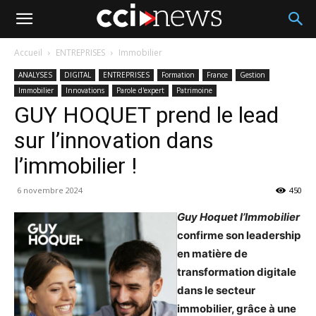
Accueil
ENTREPRISES
Immobilier
ANALYSES
DIGITAL
ENTREPRISES
Formation
France
Gestion
Immobilier
Innovations
Parole d'expert
Patrimoine
GUY HOQUET prend le lead
sur l’innovation dans
l’immobilier !
6 novembre 2024
450
Guy Hoquet l’Immobilier
confirme son leadership
en matière de
transformation digitale
dans le secteur
immobilier, grâce à une