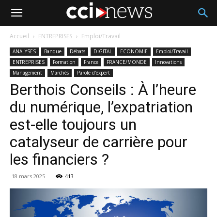
Accueil
ENTREPRISES
Emploi/Travail
ANALYSES
Banque
Débats
DIGITAL
ECONOMIE
Emploi/Travail
ENTREPRISES
Formation
France
FRANCE/MONDE
Innovations
Management
Marchés
Parole d'expert
Berthois Conseils : À l’heure
du numérique, l’expatriation
est-elle toujours un
catalyseur de carrière pour
les financiers ?
18 mars 2025
413