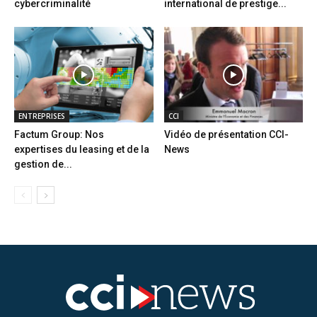
cybercriminalité
international de prestige...
ENTREPRISES
CCI
Factum Group: Nos
Vidéo de présentation CCI-
expertises du leasing et de la
News
gestion de...