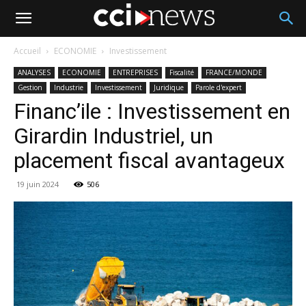
Accueil
ECONOMIE
Investissement
ANALYSES
ECONOMIE
ENTREPRISES
Fiscalité
FRANCE/MONDE
Gestion
Industrie
Investissement
Juridique
Parole d'expert
Financ’ile : Investissement en
Girardin Industriel, un
placement fiscal avantageux
19 juin 2024
506