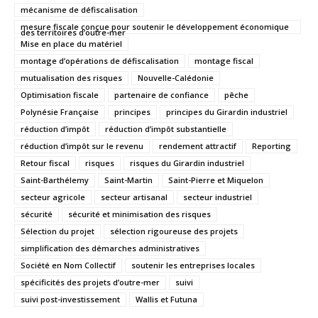
mécanisme de défiscalisation
mesure fiscale conçue pour soutenir le développement économique
des territoires d’outre-mer
Mise en place du matériel
montage d’opérations de défiscalisation
montage fiscal
mutualisation des risques
Nouvelle-Calédonie
Optimisation fiscale
partenaire de confiance
pêche
Polynésie Française
principes
principes du Girardin industriel
réduction d’impôt
réduction d’impôt substantielle
réduction d’impôt sur le revenu
rendement attractif
Reporting
Retour fiscal
risques
risques du Girardin industriel
Saint-Barthélemy
Saint-Martin
Saint-Pierre et Miquelon
secteur agricole
secteur artisanal
secteur industriel
sécurité
sécurité et minimisation des risques
Sélection du projet
sélection rigoureuse des projets
simplification des démarches administratives
Société en Nom Collectif
soutenir les entreprises locales
spécificités des projets d’outre-mer
suivi
suivi post-investissement
Wallis et Futuna