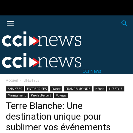
CCI News
Accueil
LIFESTYLE
ANALYSES
ENTREPRISES
France
FRANCE/MONDE
Hôtels
LIFESTYLE
Management
Parole d'expert
Voyages
Terre Blanche: Une
destination unique pour
sublimer vos événements