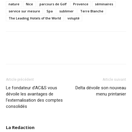
nature
Nice
parcours de Golf
Provence
séminaires
service sur mesure
Spa
sublimer
Terre Blanche
The Leading Hotels of the World
volupté
Article précédent
Article suivant
Le fondateur d’AC&S vous
Delta dévoile son nouveau
dévoile les avantages de
menu printanier
l’externalisation des comptes
consolidés
La Redaction