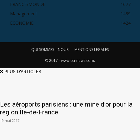
FRANCE/MONDE
1677
Management
1489
ECONOMIE
1424
QUI SOMMES – NOUS
MENTIONS LEGALES
© 2017 - www.cci-news.com.
PLUS D'ARTICLES
Les aéroports parisiens : une mine d’or pour la
région Île-de-France
19 mai 2017