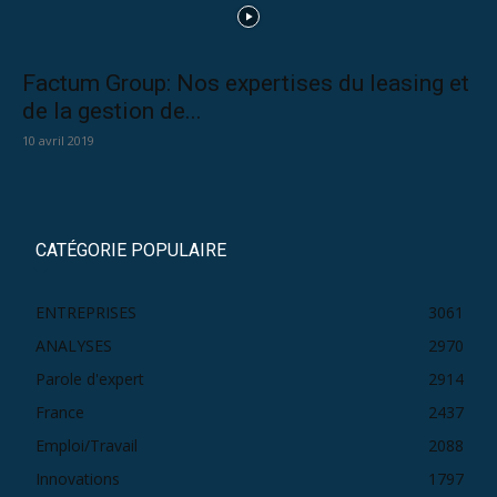
Factum Group: Nos expertises du leasing et
de la gestion de...
10 avril 2019
CATÉGORIE POPULAIRE
ENTREPRISES
3061
ANALYSES
2970
Parole d'expert
2914
France
2437
Emploi/Travail
2088
Innovations
1797