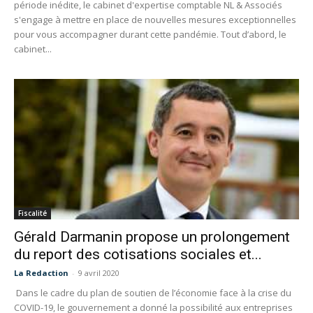
période inédite, le cabinet d'expertise comptable NL & Associés
s'engage à mettre en place de nouvelles mesures exceptionnelles
pour vous accompagner durant cette pandémie. Tout d’abord, le
cabinet...
Fiscalité
Gérald Darmanin propose un prolongement
du report des cotisations sociales et...
La Redaction
-
9 avril 2020
Dans le cadre du plan de soutien de l’économie face à la crise du
COVID-19, le gouvernement a donné la possibilité aux entreprises