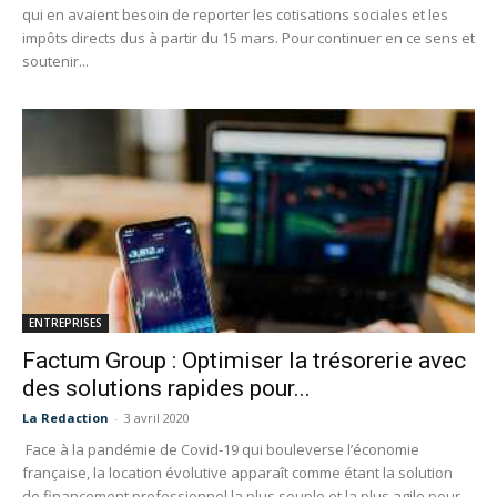
qui en avaient besoin de reporter les cotisations sociales et les
impôts directs dus à partir du 15 mars. Pour continuer en ce sens et
soutenir...
ENTREPRISES
Factum Group : Optimiser la trésorerie avec
des solutions rapides pour...
La Redaction
-
3 avril 2020
Face à la pandémie de Covid-19 qui bouleverse l’économie
française, la location évolutive apparaît comme étant la solution
de financement professionnel la plus souple et la plus agile pour