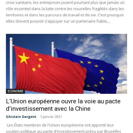
crise sanitaire, les entreprises jouent pourtant plus que jamais un
rôle essentiel dans la lutte contre les nouvelles fragilités dans les
territoires et dans les parcours de travail et de vie. C’est pourquoi
elles doivent pouvoir s’appuyer sur un partenaire fiable,...
ECONOMIE
L’Union européenne ouvre la voie au pacte
d’investissement avec la Chine
Ghislain Dargent
-
5 janvier 2021
Les États membres de l'Union européenne ont apporté leur
soutien politique au pacte d'investissement prévu par Bruxelles