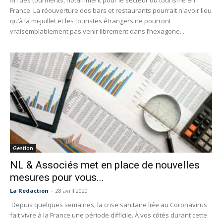
fin des tourments, notamment pour le secteur du tourisme en
France. La réouverture des bars et restaurants pourrait n'avoir lieu
qu’à la mi-juillet et les touristes étrangers ne pourront
vraisemblablement pas venir librement dans l’hexagone....
Gestion
NL & Associés met en place de nouvelles
mesures pour vous...
La Redaction
-
28 avril 2020
Depuis quelques semaines, la crise sanitaire liée au Coronavirus
fait vivre à la France une période difficile. À vos côtés durant cette