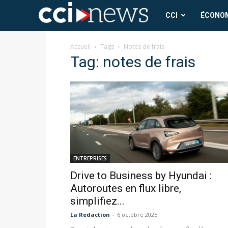
CCI
CCI
ÉCONO
News
Accueil
Tags
Notes de frais
Tag: notes de frais
ENTREPRISES
Drive to Business by Hyundai :
Autoroutes en flux libre,
simplifiez...
La Redaction
-
6 octobre 2025