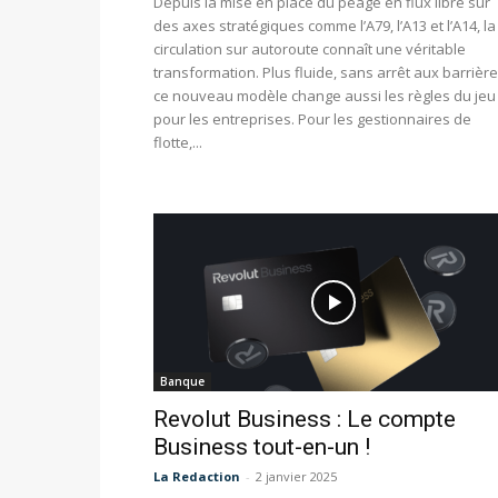
Depuis la mise en place du péage en flux libre sur
des axes stratégiques comme l’A79, l’A13 et l’A14, la
circulation sur autoroute connaît une véritable
transformation. Plus fluide, sans arrêt aux barrière
ce nouveau modèle change aussi les règles du jeu
pour les entreprises. Pour les gestionnaires de
flotte,...
Banque
Revolut Business : Le compte
Business tout-en-un !
La Redaction
-
2 janvier 2025