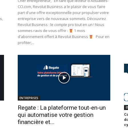
Cher entrepreneur, En tant que lecteur d'Actualités-
CCI.com, Revolut Business a le plaisir de vous faire
part d'une offre exceptionnelle pour propulser votre
s,
entreprise vers de nouveaux sommets. Découvrez
Revolut Business : le compte pro tout en un ! Nous
sommes ravis de vous offrir :
1 mois
d'abonnement offert à Revolut Business
Pour en
profiter,...
ENTREPRISES
Regate : La plateforme tout-en-un
E
qui automatise votre gestion
Ca
do
financière et...
cy