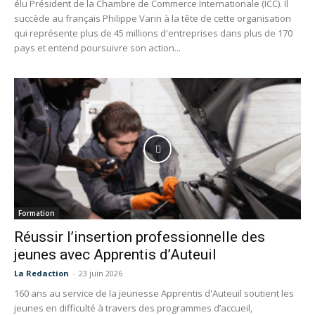
élu Président de la Chambre de Commerce Internationale (ICC). Il
succède au français Philippe Varin à la tête de cette organisation
qui représente plus de 45 millions d'entreprises dans plus de 170
pays et entend poursuivre son action...
Formation
Réussir l’insertion professionnelle des
jeunes avec Apprentis d’Auteuil
La Redaction
-
23 juin 2026
160 ans au service de la jeunesse Apprentis d'Auteuil soutient les
jeunes en difficulté à travers des programmes d’accueil,