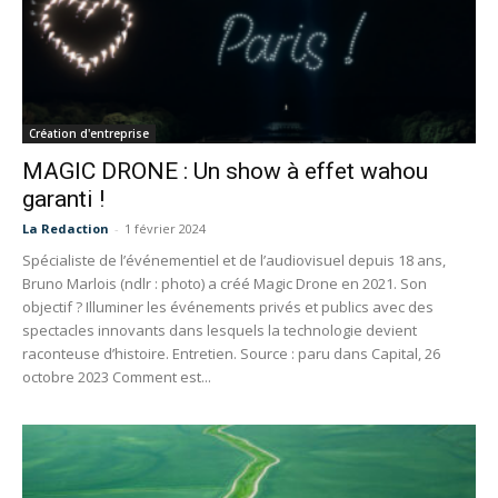
Création d'entreprise
MAGIC DRONE : Un show à effet wahou
garanti !
La Redaction
-
1 février 2024
Spécialiste de l’événementiel et de l’audiovisuel depuis 18 ans,
Bruno Marlois (ndlr : photo) a créé Magic Drone en 2021. Son
objectif ? Illuminer les événements privés et publics avec des
spectacles innovants dans lesquels la technologie devient
raconteuse d’histoire. Entretien. Source : paru dans Capital, 26
octobre 2023 Comment est...