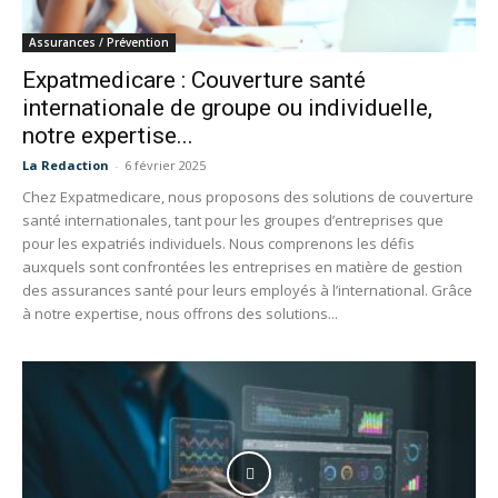
Assurances / Prévention
Expatmedicare : Couverture santé
internationale de groupe ou individuelle,
notre expertise...
La Redaction
-
6 février 2025
Chez Expatmedicare, nous proposons des solutions de couverture
santé internationales, tant pour les groupes d’entreprises que
pour les expatriés individuels. Nous comprenons les défis
auxquels sont confrontées les entreprises en matière de gestion
des assurances santé pour leurs employés à l’international. Grâce
à notre expertise, nous offrons des solutions...