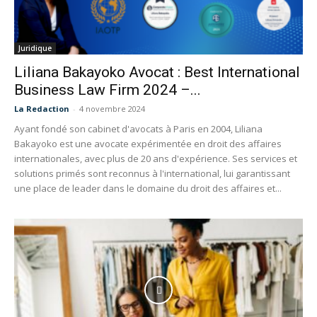
Juridique
Liliana Bakayoko Avocat : Best International
Business Law Firm 2024 –...
La Redaction
-
4 novembre 2024
Ayant fondé son cabinet d'avocats à Paris en 2004, Liliana
Bakayoko est une avocate expérimentée en droit des affaires
internationales, avec plus de 20 ans d'expérience. Ses services et
solutions primés sont reconnus à l'international, lui garantissant
une place de leader dans le domaine du droit des affaires et...