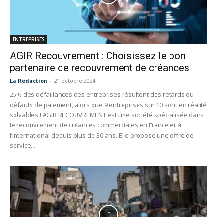
ENTREPRISES
AGIR Recouvrement : Choisissez le bon
partenaire de recouvrement de créances
La Redaction
-
21 octobre 2024
25% des défaillances des entreprises résultent des retards ou
défauts de paiement, alors que 9 entreprises sur 10 sont en réalité
solvables ! AGIR RECOUVREMENT est une société spécialisée dans
le recouvrement de créances commerciales en France et à
l’international depuis plus de 30 ans. Elle propose une offre de
service...