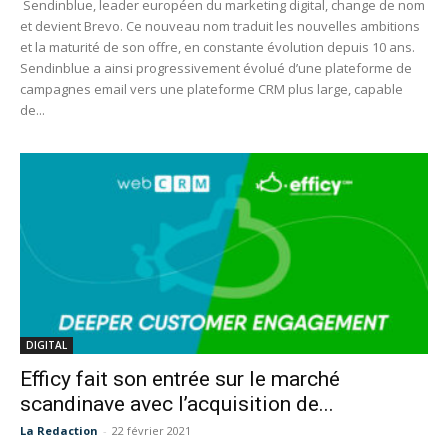
Sendinblue, leader européen du marketing digital, change de nom
et devient Brevo. Ce nouveau nom traduit les nouvelles ambitions
et la maturité de son offre, en constante évolution depuis 10 ans.
Sendinblue a ainsi progressivement évolué d’une plateforme de
campagnes email vers une plateforme CRM plus large, capable
de...
DIGITAL
Efficy fait son entrée sur le marché
scandinave avec l’acquisition de...
La Redaction
-
22 février 2021