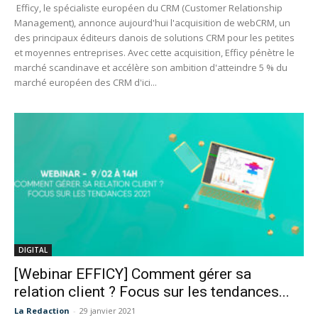
Efficy, le spécialiste européen du CRM (Customer Relationship
Management), annonce aujourd'hui l'acquisition de webCRM, un
des principaux éditeurs danois de solutions CRM pour les petites
et moyennes entreprises. Avec cette acquisition, Efficy pénètre le
marché scandinave et accélère son ambition d'atteindre 5 % du
marché européen des CRM d'ici...
DIGITAL
[Webinar EFFICY] Comment gérer sa
relation client ? Focus sur les tendances...
La Redaction
-
29 janvier 2021