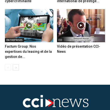
cybercriminalité
international de prestige...
ENTREPRISES
CCI
Factum Group: Nos
Vidéo de présentation CCI-
expertises du leasing et de la
News
gestion de...