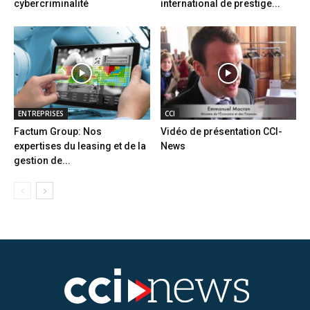
cybercriminalité
international de prestige...
ENTREPRISES
CCI
Factum Group: Nos
Vidéo de présentation CCI-
expertises du leasing et de la
News
gestion de...