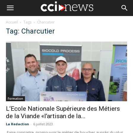
Accueil
Tags
Charcutier
Tag: Charcutier
Formation
L’Ecole Nationale Supérieure des Métiers
de la Viande «l’artisan de la...
La Redaction
-
6 juillet 2023
Faire connaitre, promouvoir le métier de boucher auprès du plus