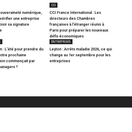
CCI
Souveraineté numérique,
CCI France International : Les
vérifier une entreprise
directeurs des Chambres
isir sa signature
françaises à l’étranger réunis à
e
Paris pour préparer les nouveaux
défis économiques
t
ENTREPRISES
 : L’été pour prendre du
Leyton : Arrêts maladie 2026, ce qui
 votre prochaine
change au 1er septembre pour les
tion commençait par
entreprises
managers ?
ARTICLES POPULAIRES