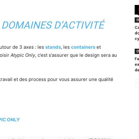
E
 DOMAINES D’ACTIVITÉ
Ca
do
cy
autour de 3 axes : les
stands
, les
containers
et
E
oisir
Atypic Only
, c’est s’assurer que le design sera au
Fa
ex
de
avail et des process pour vous assurer une qualité
IC ONLY