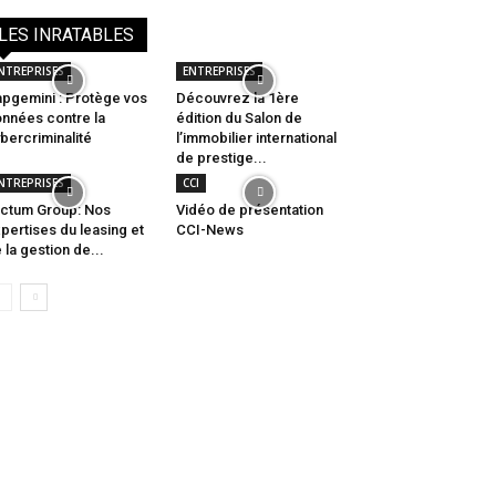
LES INRATABLES
NTREPRISES
ENTREPRISES
pgemini : Protège vos
Découvrez la 1ère
nnées contre la
édition du Salon de
bercriminalité
l’immobilier international
de prestige...
NTREPRISES
CCI
ctum Group: Nos
Vidéo de présentation
pertises du leasing et
CCI-News
 la gestion de...