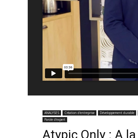
ANALYSES
Création d'entreprise
Développement durable
Parole d'expert
Atypic Only : A l