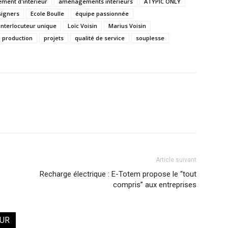
ent d'intérieur
aménagements intérieurs
ATYPIC ONLY
signers
Ecole Boulle
équipe passionnée
interlocuteur unique
Loïc Voisin
Marius Voisin
production
projets
qualité de service
souplesse
Article suivant
Recharge électrique : E-Totem propose le “tout
compris” aux entreprises
EUR