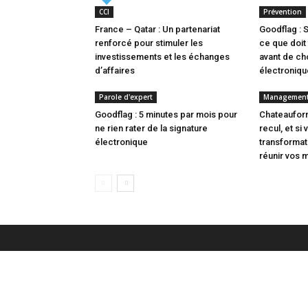
CCI
Prévention
France – Qatar : Un partenariat
Goodflag : 
renforcé pour stimuler les
ce que doit 
investissements et les échanges
avant de cho
d’affaires
électroniqu
Parole d'expert
Managemen
Goodflag : 5 minutes par mois pour
Chateauform
ne rien rater de la signature
recul, et si
électronique
transforma
réunir vos 
L'actualité des Chambres de commerce dans le