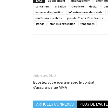
TAGS
agencement
aménagement
aménagem
containers
création
créativité
design
de
espaces d’exposition
infrastructures de stands
matériaux durables
plus de 25 ans d’expérience
stands
stands d’exposition
tendances
Article précédent
Boostez votre épargne avec le contrat
d’assurance vie MMA
ARTICLES CONNEXES
PLUS DE L'AUT