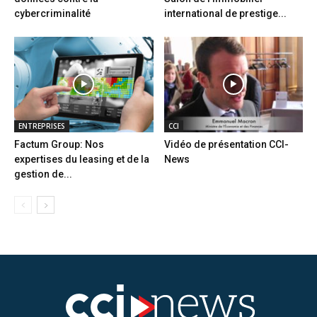
cybercriminalité
international de prestige...
ENTREPRISES
CCI
Factum Group: Nos
Vidéo de présentation CCI-
expertises du leasing et de la
News
gestion de...