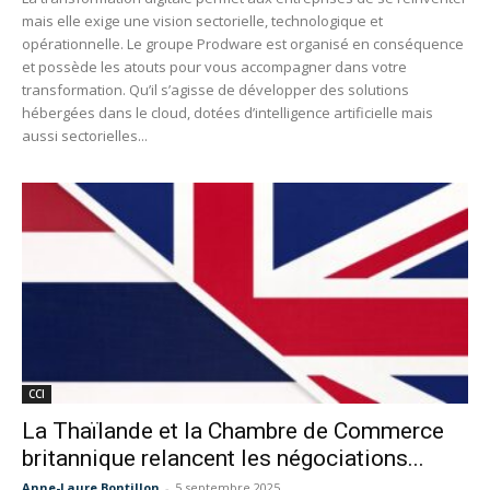
mais elle exige une vision sectorielle, technologique et
opérationnelle. Le groupe Prodware est organisé en conséquence
et possède les atouts pour vous accompagner dans votre
transformation. Qu’il s’agisse de développer des solutions
hébergées dans le cloud, dotées d’intelligence artificielle mais
aussi sectorielles...
CCI
La Thaïlande et la Chambre de Commerce
britannique relancent les négociations...
Anne-Laure Bontillon
-
5 septembre 2025