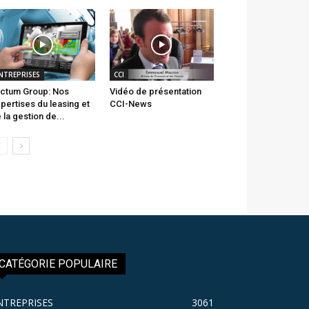
NTREPRISES
CCI
ctum Group: Nos
Vidéo de présentation
pertises du leasing et
CCI-News
 la gestion de...
CATÉGORIE POPULAIRE
NTREPRISES
3061