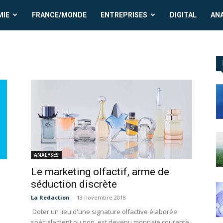
MIE
FRANCE/MONDE
ENTREPRISES
DIGITAL
AN
ANALYSES
Le marketing olfactif, arme de
séduction discrète
La Redaction
-
13 novembre 2018
Doter un lieu d'une signature olfactive élaborée
spécialement ou non, est devenu monnaie courante.