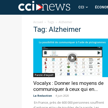
CCI
CCI
ÉCONO
News
Accueil
Tags
Alzheimer
Tag: Alzheimer
Parole d'expert
Vocalyx : Donner les moyens de
communiquer à ceux qui en...
La Redaction
-
4 juin 2020
En France, près de 600 000 personnes souffrent
d'aphasie et/ou de troubles de la parole. Les