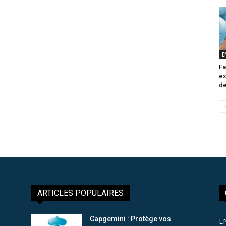
E
Fa
ex
de
ARTICLES POPULAIRES
Capgemini : Protège vos
E