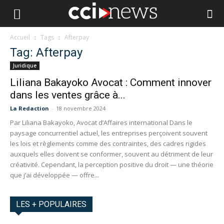
Accueil
Tags
Afterpay
Tag: Afterpay
Juridique
Liliana Bakayoko Avocat : Comment innover
dans les ventes grâce à...
La Redaction
-
18 novembre 2024
Par Liliana Bakayoko, Avocat d’Affaires international Dans le
paysage concurrentiel actuel, les entreprises perçoivent souvent
les lois et règlements comme des contraintes, des cadres rigides
auxquels elles doivent se conformer, souvent au détriment de leur
créativité. Cependant, la perception positive du droit — une théorie
que j’ai développée — offre...
LES + POPULAIRES