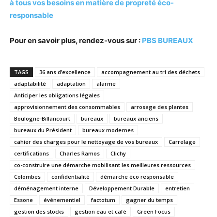
à tous vos besoins en matière de propreté éco-
responsable
Pour en savoir plus, rendez-vous sur :
PBS BUREAUX
TAGS
36 ans d’excellence
accompagnement au tri des déchets
adaptabilité
adaptation
alarme
Anticiper les obligations légales
approvisionnement des consommables
arrosage des plantes
Boulogne-Billancourt
bureaux
bureaux anciens
bureaux du Président
bureaux modernes
cahier des charges pour le nettoyage de vos bureaux
Carrelage
certifications
Charles Ramos
Clichy
co-construire une démarche mobilisant les meilleures ressources
Colombes
confidentialité
démarche éco responsable
déménagement interne
Développement Durable
entretien
Essone
événementiel
factotum
gagner du temps
gestion des stocks
gestion eau et café
Green Focus