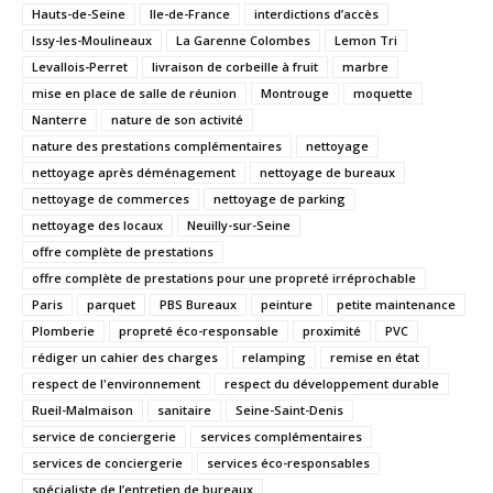
Hauts-de-Seine
Ile-de-France
interdictions d’accès
Issy-les-Moulineaux
La Garenne Colombes
Lemon Tri
Levallois-Perret
livraison de corbeille à fruit
marbre
mise en place de salle de réunion
Montrouge
moquette
Nanterre
nature de son activité
nature des prestations complémentaires
nettoyage
nettoyage après déménagement
nettoyage de bureaux
nettoyage de commerces
nettoyage de parking
nettoyage des locaux
Neuilly-sur-Seine
offre complète de prestations
offre complète de prestations pour une propreté irréprochable
Paris
parquet
PBS Bureaux
peinture
petite maintenance
Plomberie
propreté éco-responsable
proximité
PVC
rédiger un cahier des charges
relamping
remise en état
respect de l'environnement
respect du développement durable
Rueil-Malmaison
sanitaire
Seine-Saint-Denis
service de conciergerie
services complémentaires
services de conciergerie
services éco-responsables
spécialiste de l’entretien de bureaux