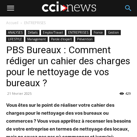
Accueil
ENTREPRISES
ANALYSES
Débats
Emploi/Travail
ENTREPRISES
France
Gestion
LIFESTYLE
Management
Parole d'expert
Prévention
PBS Bureaux : Comment
rédiger un cahier des charges
pour le nettoyage de vos
bureaux ?
21 février 2025
429
Vous êtes sur le point de réaliser votre cahier des
charges pour le nettoyage des vos bureaux ou
commerces ? Vous vous apprêtez à recenser les besoins
de votre entreprise en termes de nettoyage des locaux,
mais ne savez pas par où commencer et jusqu’où