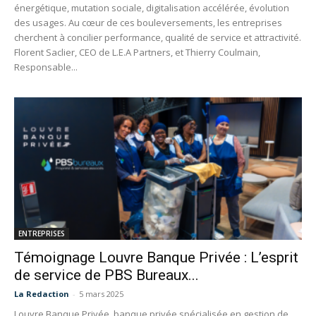
énergétique, mutation sociale, digitalisation accélérée, évolution
des usages. Au cœur de ces bouleversements, les entreprises
cherchent à concilier performance, qualité de service et attractivité.
Florent Saclier, CEO de L.E.A Partners, et Thierry Coulmain,
Responsable...
ENTREPRISES
Témoignage Louvre Banque Privée : L’esprit
de service de PBS Bureaux...
La Redaction
-
5 mars 2025
Louvre Banque Privée, banque privée spécialisée en gestion de