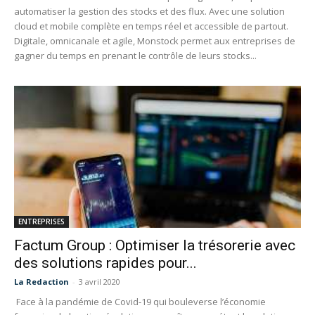
automatiser la gestion des stocks et des flux. Avec une solution
cloud et mobile complète en temps réel et accessible de partout.
Digitale, omnicanale et agile, Monstock permet aux entreprises de
gagner du temps en prenant le contrôle de leurs stocks...
ENTREPRISES
Factum Group : Optimiser la trésorerie avec
des solutions rapides pour...
La Redaction
-
3 avril 2020
Face à la pandémie de Covid-19 qui bouleverse l’économie