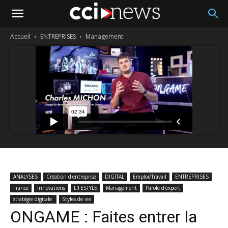
Accueil
ENTREPRISES
Management
ANALYSES
Création d'entreprise
DIGITAL
Emploi/Travail
ENTREPRISES
France
Innovations
LIFESTYLE
Management
Parole d'expert
stratégie digitale
Styles de vie
ONGAME : Faites entrer la