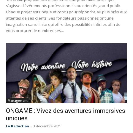
s’agisse d’événements professionnels ou orientés grand public.
Chaque projet est unique et conçu pour répondre au plus près aux
attentes de ses clients. Ses fondateurs passionnés ont une
imagination sans limite qui offre des possibilités infinies afin de
vous procurer de nombreuses...
Management
ONGAME : Vivez des aventures immersives
uniques
La Redaction
-
3 décembre 2021