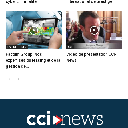
cybercriminalité
international de prestige...
ENTREPRISES
CCI
Factum Group: Nos
Vidéo de présentation CCI-
expertises du leasing et de la
News
gestion de...