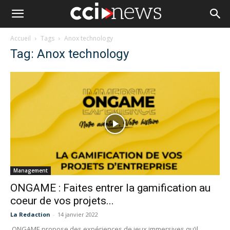
Accueil
Tags
Anox technology
Tag: Anox technology
Management
ONGAME : Faites entrer la gamification au
coeur de vos projets...
La Redaction
-
14 janvier 2022
ONGAME propose des expériences de jeux immersives qu’il