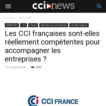
Accueil
ANALYSES
ANALYSES
CCI
France
Services aux entreprises
Vie des réseaux
Les CCI françaises sont-elles
réellement compétentes pour
accompagner les
entreprises ?
25 octobre 2018
1255