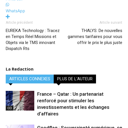
WhatsApp
Article précédent
Article suivant
EUREKA Technology : Tracez
THALYS: De nouvelles
en Temps Réel Missions et
gammes tarifaires pour vous
Objets via le TMS innovant
offrir le prix le plus juste
Dispatch Rts
La Redaction
ARTICLES CONNEXES
PLUS DE L'AUTEUR
France – Qatar : Un partenariat
renforcé pour stimuler les
investissements et les échanges
CCI
d’affaires
Goodflag : Souveraineté numérique, ce