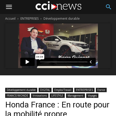
Accueil
ENTREPRISES
Développement durable
Développement durable
DIGITAL
Emploi/Travail
ENTREPRISES
France
FRANCE/MONDE
Innovations
LIFESTYLE
Management
Voyages
Honda France : En route pour
la mobilité propre