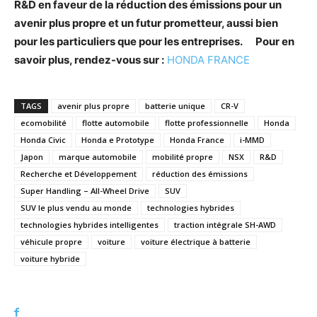
R&D en faveur de la réduction des émissions pour un
avenir plus propre et un futur prometteur, aussi bien
pour les particuliers que pour les entreprises.
Pour en
savoir plus, rendez-vous sur :
HONDA FRANCE
TAGS
avenir plus propre
batterie unique
CR-V
ecomobilité
flotte automobile
flotte professionnelle
Honda
Honda Civic
Honda e Prototype
Honda France
i-MMD
Japon
marque automobile
mobilité propre
NSX
R&D
Recherche et Développement
réduction des émissions
Super Handling – All-Wheel Drive
SUV
SUV le plus vendu au monde
technologies hybrides
technologies hybrides intelligentes
traction intégrale SH-AWD
véhicule propre
voiture
voiture électrique à batterie
voiture hybride