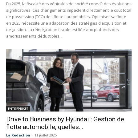
En 2025, la fiscalité des véhicules de société connaît des évolutions
significatives. Ces changements impactent directement le coût total
de possession (TCO) des flottes automobiles. Optimiser sa flotte
en 2025 nécessite une adaptation des stratégies d’acquisition et
de gestion. La réintégration fiscale est liée aux plafonds des
amortissements déductibles...
ENTREPRISES
Drive to Business by Hyundai : Gestion de
flotte automobile, quelles...
La Redaction
-
11 juillet 2025