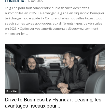
La Redaction
-
12 mai 2025
Le guide pour tout comprendre sur la fiscalité des flottes
automobiles en 2025 ! Télécharger le guide en cliquant ici Pourquoi
télécharger notre guide ? • Comprendre les nouvelles taxes : tout
savoir sur les taxes appliquées aux différents types de véhicules
en 2025. • Optimiser vos amortissements : découvrez comment
maximiser les...
Fiscalité
Drive to Business by Hyundai : Leasing, les
avantages fiscaux pour...