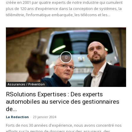
créée en 2001 par quatre experts de notre industrie qui cumulent
plus de 120 ans d’expérience dans la conception de systèmes, la
télémétrie, l’informatique embarquée, les télécoms et les...
Assurances / Prévention
RSolutions Expertises : Des experts
automobiles au service des gestionnaires
de...
La Redaction
-
23 janvier 2024
Forts de nos 30 années d'expérience, nous avons concentré nos
efforts sur la gestion de dossiers pour des assureurs, des