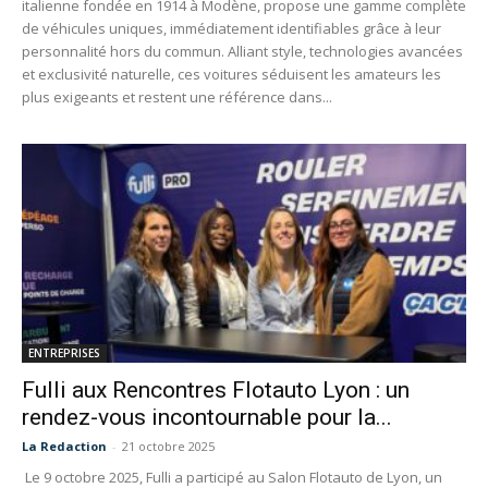
italienne fondée en 1914 à Modène, propose une gamme complète
de véhicules uniques, immédiatement identifiables grâce à leur
personnalité hors du commun. Alliant style, technologies avancées
et exclusivité naturelle, ces voitures séduisent les amateurs les
plus exigeants et restent une référence dans...
ENTREPRISES
Fulli aux Rencontres Flotauto Lyon : un
rendez-vous incontournable pour la...
La Redaction
-
21 octobre 2025
Le 9 octobre 2025, Fulli a participé au Salon Flotauto de Lyon, un