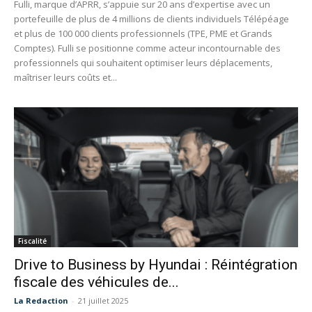
Fulli, marque d’APRR, s’appuie sur 20 ans d’expertise avec un
portefeuille de plus de 4 millions de clients individuels Télépéage
et plus de 100 000 clients professionnels (TPE, PME et Grands
Comptes). Fulli se positionne comme acteur incontournable des
professionnels qui souhaitent optimiser leurs déplacements,
maîtriser leurs coûts et...
Fiscalité
Drive to Business by Hyundai : Réintégration
fiscale des véhicules de...
La Redaction
-
21 juillet 2025