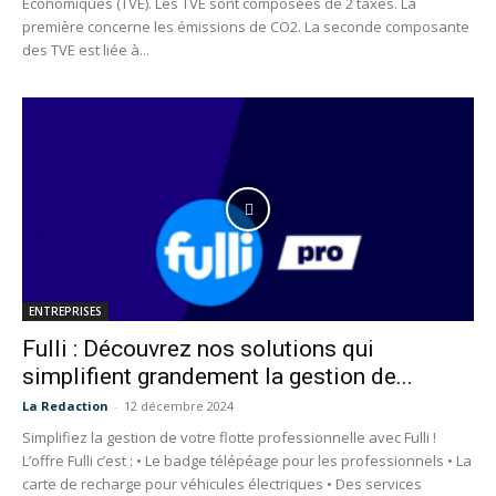
Économiques (TVE). Les TVE sont composées de 2 taxes. La
première concerne les émissions de CO2. La seconde composante
des TVE est liée à...
ENTREPRISES
Fulli : Découvrez nos solutions qui
simplifient grandement la gestion de...
La Redaction
-
12 décembre 2024
Simplifiez la gestion de votre flotte professionnelle avec Fulli !
L’offre Fulli c’est : • Le badge télépéage pour les professionnels • La
carte de recharge pour véhicules électriques • Des services