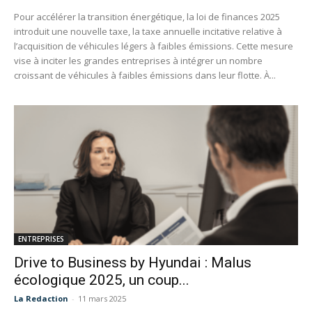
Pour accélérer la transition énergétique, la loi de finances 2025
introduit une nouvelle taxe, la taxe annuelle incitative relative à
l’acquisition de véhicules légers à faibles émissions. Cette mesure
vise à inciter les grandes entreprises à intégrer un nombre
croissant de véhicules à faibles émissions dans leur flotte. À...
ENTREPRISES
Drive to Business by Hyundai : Malus
écologique 2025, un coup...
La Redaction
-
11 mars 2025