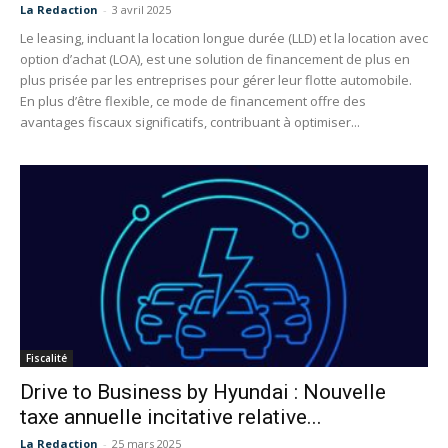
La Redaction
-
3 avril 2025
Le leasing, incluant la location longue durée (LLD) et la location avec
option d’achat (LOA), est une solution de financement de plus en
plus prisée par les entreprises pour gérer leur flotte automobile.
En plus d’être flexible, ce mode de financement offre des
avantages fiscaux significatifs, contribuant à optimiser...
Fiscalité
Drive to Business by Hyundai : Nouvelle
taxe annuelle incitative relative...
La Redaction
-
25 mars 2025