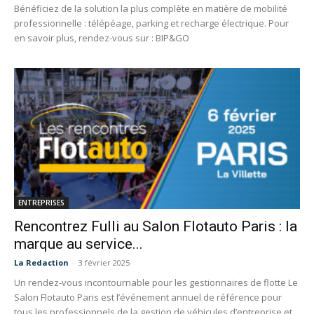
Bénéficiez de la solution la plus complète en matière de mobilité
professionnelle : télépéage, parking et recharge électrique. Pour
en savoir plus, rendez-vous sur : BIP&GO
ENTREPRISES
Rencontrez Fulli au Salon Flotauto Paris : la
marque au service...
La Redaction
-
3 février 2025
Un rendez-vous incontournable pour les gestionnaires de flotte Le
Salon Flotauto Paris est l’événement annuel de référence pour
tous les professionnels de la gestion de véhicules d’entreprise et