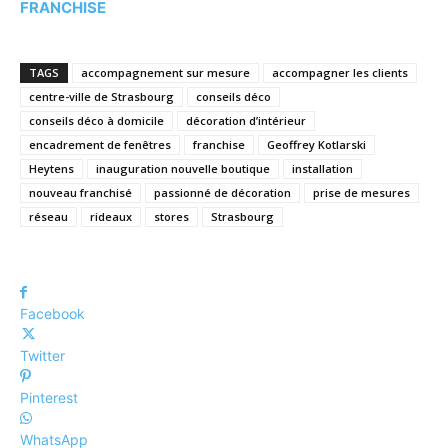
FRANCHISE
TAGS
accompagnement sur mesure
accompagner les clients
centre-ville de Strasbourg
conseils déco
conseils déco à domicile
décoration d’intérieur
encadrement de fenêtres
franchise
Geoffrey Kotlarski
Heytens
inauguration nouvelle boutique
installation
nouveau franchisé
passionné de décoration
prise de mesures
réseau
rideaux
stores
Strasbourg
Facebook
Twitter
Pinterest
WhatsApp