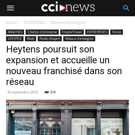
Accueil
ENTREPRISES
Réseaux d'enseignes
ANALYSES
Création d'entreprise
Emploi/Travail
ENTREPRISES
France
LIFESTYLE
Mode
Parole d'expert
Réseaux d'enseignes
Heytens poursuit son
expansion et accueille un
nouveau franchisé dans son
réseau
18 septembre 2023
319