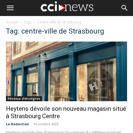
Accueil
Tags
Centre-ville de Strasbourg
Tag: centre-ville de Strasbourg
Réseaux d'enseignes
Heytens dévoile son nouveau magasin situé
à Strasbourg Centre
La Redaction
-
16 octobre 2023
Heytens est très fier d’annoncer l’ouverture du 100ème point de