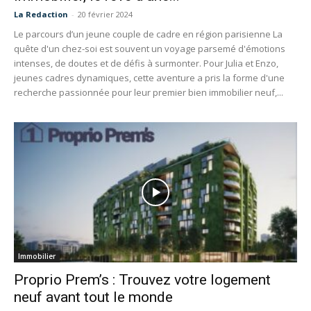
La Redaction
-
20 février 2024
Le parcours d’un jeune couple de cadre en région parisienne La
quête d'un chez-soi est souvent un voyage parsemé d'émotions
intenses, de doutes et de défis à surmonter. Pour Julia et Enzo,
jeunes cadres dynamiques, cette aventure a pris la forme d'une
recherche passionnée pour leur premier bien immobilier neuf,...
Immobilier
Proprio Prem’s : Trouvez votre logement
neuf avant tout le monde