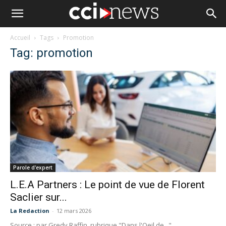
Accueil
Tags
Promotion
Tag: promotion
Parole d'expert
L.E.A Partners : Le point de vue de Florent
Saclier sur...
La Redaction
-
12 mars 2026
Source : par Gredy Raffin, rubrique "Dans l'Oeil de...",