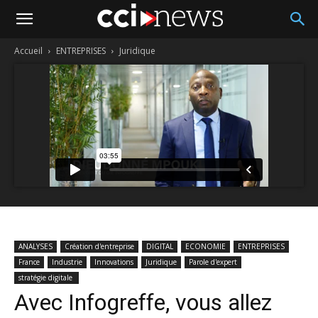
Accueil
ENTREPRISES
Juridique
ANALYSES
Création d'entreprise
DIGITAL
ECONOMIE
ENTREPRISES
France
Industrie
Innovations
Juridique
Parole d'expert
stratégie digitale
Avec Infogreffe, vous allez