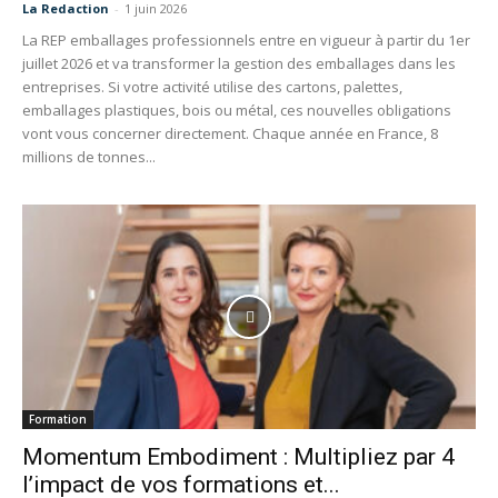
La Redaction
-
1 juin 2026
La REP emballages professionnels entre en vigueur à partir du 1er
juillet 2026 et va transformer la gestion des emballages dans les
entreprises. Si votre activité utilise des cartons, palettes,
emballages plastiques, bois ou métal, ces nouvelles obligations
vont vous concerner directement. Chaque année en France, 8
millions de tonnes...
Formation
Momentum Embodiment : Multipliez par 4
l’impact de vos formations et...