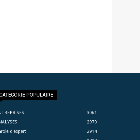
CATÉGORIE POPULAIRE
NTREPRISES
3061
NALYSES
2970
role d'expert
2914