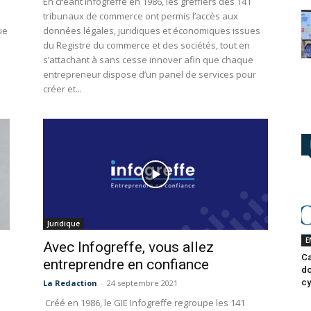
En créant Infogreffe en 1986, les greffiers des 141
tribunaux de commerce ont permis l’accès aux
ue
données légales, juridiques et économiques issues
du Registre du commerce et des sociétés, tout en
s’attachant à sans cesse innover afin que chaque
.
entrepreneur dispose d’un panel de services pour
créer et...
Juridique
E
Avec Infogreffe, vous allez
Ca
entreprendre en confiance
do
cy
La Redaction
-
24 septembre 2021
Créé en 1986, le GIE Infogreffe regroupe les 141