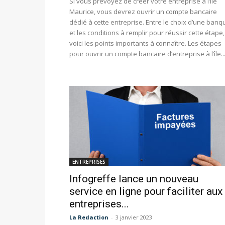
Si vous prévoyez de créer votre entreprise à l’île
Maurice, vous devrez ouvrir un compte bancaire
dédié à cette entreprise. Entre le choix d’une banq
et les conditions à remplir pour réussir cette étape,
voici les points importants à connaître. Les étapes
pour ouvrir un compte bancaire d’entreprise à l’île..
ENTREPRISES
Infogreffe lance un nouveau
service en ligne pour faciliter aux
entreprises...
La Redaction
-
3 janvier 2023