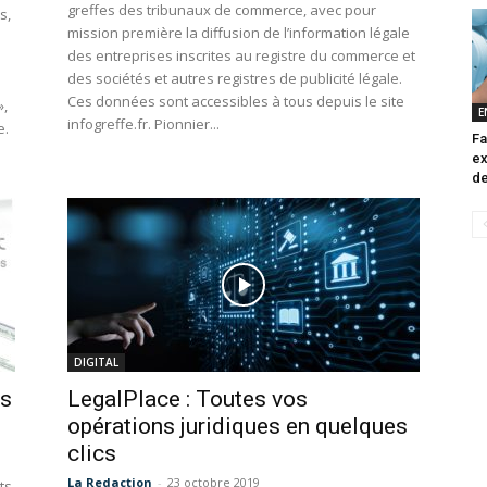
greffes des tribunaux de commerce, avec pour
s,
mission première la diffusion de l’information légale
des entreprises inscrites au registre du commerce et
des sociétés et autres registres de publicité légale.
Ces données sont accessibles à tous depuis le site
»,
E
infogreffe.fr. Pionnier...
e.
Fa
ex
de
DIGITAL
ns
LegalPlace : Toutes vos
opérations juridiques en quelques
clics
La Redaction
-
23 octobre 2019
ts