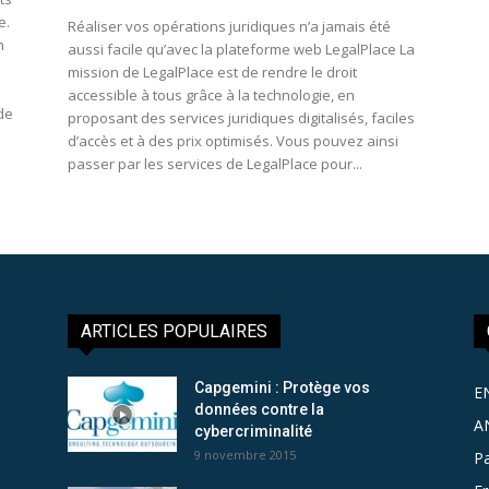
e.
Réaliser vos opérations juridiques n’a jamais été
n
aussi facile qu’avec la plateforme web LegalPlace La
mission de LegalPlace est de rendre le droit
accessible à tous grâce à la technologie, en
de
proposant des services juridiques digitalisés, faciles
d’accès et à des prix optimisés. Vous pouvez ainsi
passer par les services de LegalPlace pour...
ARTICLES POPULAIRES
Capgemini : Protège vos
E
données contre la
A
cybercriminalité
9 novembre 2015
Pa