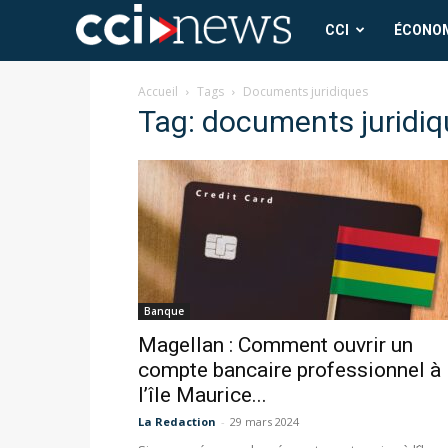
CCI
CCI
ÉCONO
News
Accueil
Tags
Documents juridiques
Tag: documents juridi
Banque
Magellan : Comment ouvrir un
compte bancaire professionnel à
l’île Maurice...
La Redaction
-
29 mars 2024