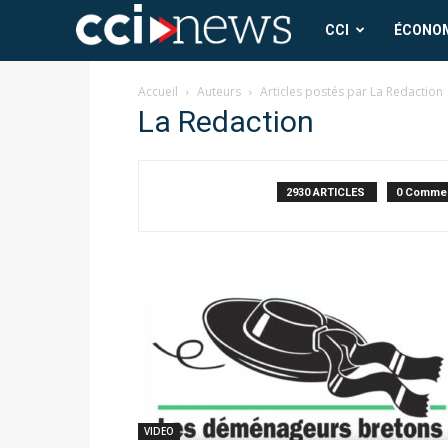
CCI
CCI
ÉCONO
News
Accueil
Auteurs
Articles postés par La Redaction
La Redaction
2930 ARTICLES
0 Commen
VIDEO