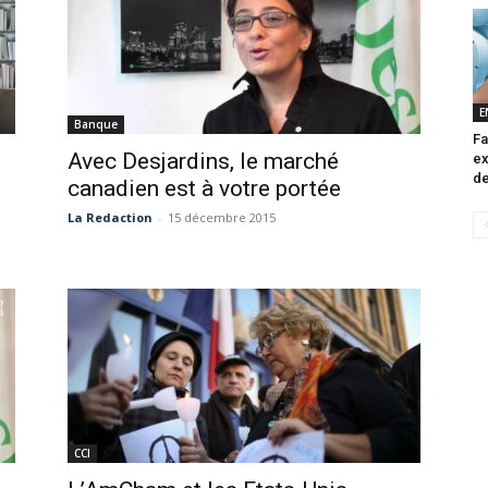
E
Banque
Fa
Avec Desjardins, le marché
ex
de
canadien est à votre portée
La Redaction
-
15 décembre 2015
CCI