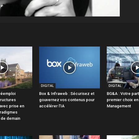
DIGITAL
DIGITAL
 réemploi
Box & Infraweb : Sécurisez et
BG&A : Votre par
tructures
gouvernez vos contenus pour
premier choix en 
avec prise en
accélérer l’IA
Management
radigmes
t de demain