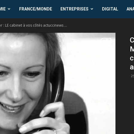
MIE
FRANCE/MONDE
ENTREPRISES
DIGITAL
AN
 LE cabinet à vos côtés actuccinews ...
C
M
c
a
2