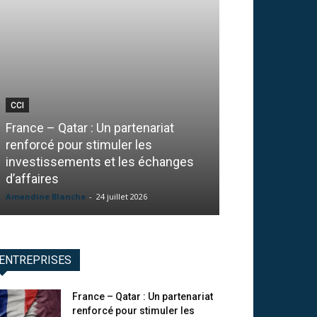
CCI
PRÉVENTION
France – Qatar : Un partenariat
Goodflag : Sou
renforcé pour stimuler les
numérique, ce 
investissements et les échanges
entreprise ava
d’affaires
signature élec
Amandine Blanche
-
24 juillet 2026
La Redaction
-
24 j
ENTREPRISES
France – Qatar : Un partenariat
renforcé pour stimuler les