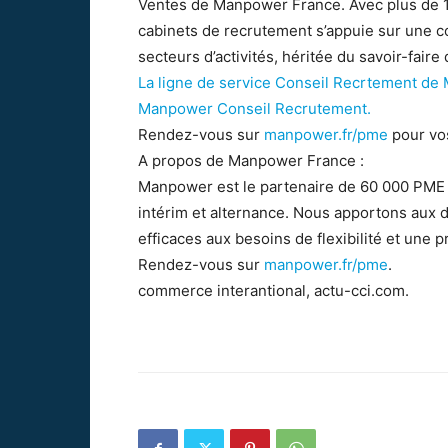
Ventes de Manpower France. Avec plus de 1
cabinets de recrutement s’appuie sur une c
secteurs d’activités, héritée du savoir-fair
La ligne de service Conseil Recrtement d
Manpower Conseil Recrutement.
Rendez-vous sur
manpower.fr/pme
pour vos
A propos de Manpower France :
Manpower est le partenaire de 60 000 PME 
intérim et alternance. Nous apportons aux 
efficaces aux besoins de flexibilité et une 
Rendez-vous sur
manpower.fr/pme
.
commerce interantional, actu-cci.com.