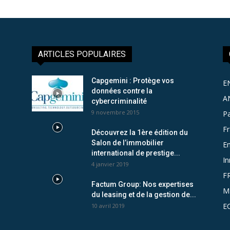
ARTICLES POPULAIRES
Capgemini : Protège vos
E
données contre la
A
cybercriminalité
9 novembre 2015
Pa
F
Découvrez la 1ère édition du
Salon de l’immobilier
Em
international de prestige...
In
4 janvier 2019
F
Factum Group: Nos expertises
M
du leasing et de la gestion de...
E
10 avril 2019