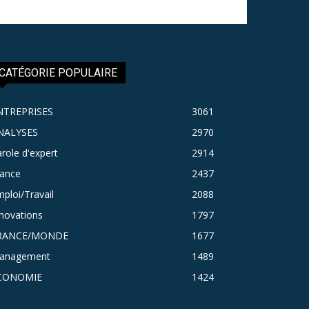
CATÉGORIE POPULAIRE
NTREPRISES
3061
NALYSES
2970
role d'expert
2914
rance
2437
ploi/Travail
2088
novations
1797
RANCE/MONDE
1677
anagement
1489
CONOMIE
1424