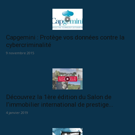
Capgemini : Protège vos données contre la
cybercriminalité
9 novembre 2015
Découvrez la 1ère édition du Salon de
l’immobilier international de prestige...
4 janvier 2019