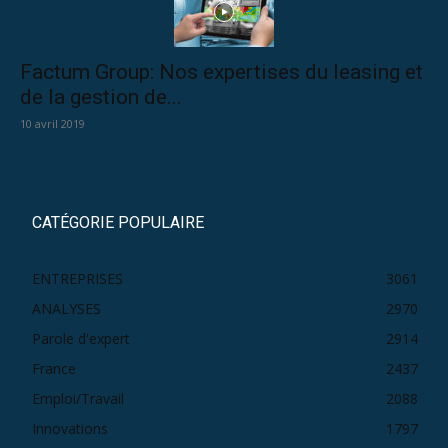
Factum Group: Nos expertises du leasing et
de la gestion de...
10 avril 2019
CATÉGORIE POPULAIRE
ENTREPRISES
3061
ANALYSES
2970
Parole d'expert
2914
France
2437
Emploi/Travail
2088
Innovations
1797