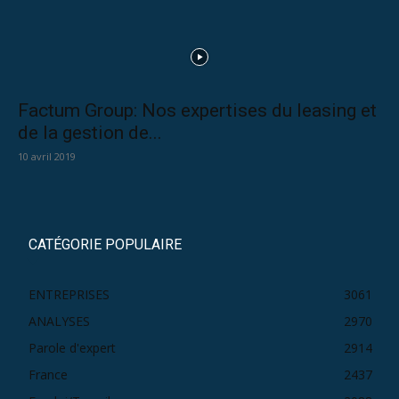
Factum Group: Nos expertises du leasing et
de la gestion de...
10 avril 2019
CATÉGORIE POPULAIRE
ENTREPRISES
3061
ANALYSES
2970
Parole d'expert
2914
France
2437