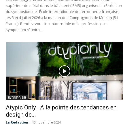
supérieur du métal dans le bâtiment (ISMB) organisent la 3ᵉ édition
du symposium de l’École internationale de ferronnerie française,
les 3 et 4 juillet 2026 à la maison des Compagnons de Muizon (51 –
France). Rendez-vous incontournable de la profession, ce
symposium réunira...
ENTREPRISES
Atypic Only : A la pointe des tendances en
design de...
La Redaction
-
13 novembre 2024