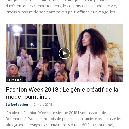
d'influencer les comportements, les esprits et les modes de vie,
Pixelis s'inspire de ses partenaires pour affiner leur image, les...
LIFESTYLE
Fashion Week 2018 : Le génie créatif de la
mode roumaine...
La Redaction
-
12 mars 2018
En pleine Fashion Week parisienne 2018 l'Ambassade de
Roumanie à Paris a, une fois de plus, mis en lumière avec faste les
plus grands designers roumains lors d'un défilé exceptionnel,