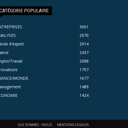
CATÉGORIE POPULAIRE
NTREPRISES
3061
NALYSES
2970
role d'expert
2914
rance
2437
ploi/Travail
2088
novations
1797
RANCE/MONDE
1677
anagement
1489
CONOMIE
1424
QUI SOMMES – NOUS
MENTIONS LEGALES