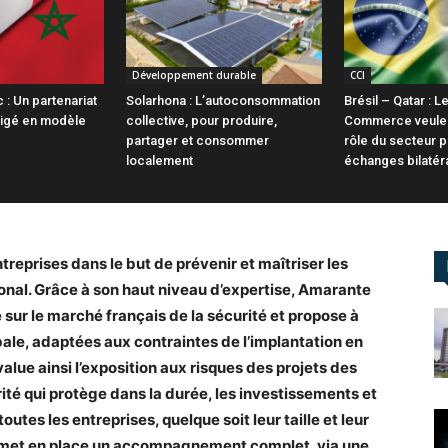
Développement durable
CCI
: Un partenariat
Solarhona : L’autoconsommation
Brésil – Qatar :
igé en modèle
collective, pour produire,
Commerce veulen
partager et consommer
rôle du secteur p
localement
échanges bilatér
eprises dans le but de prévenir et maîtriser les
ional. Grâce à son haut niveau d’expertise, Amarante
 sur le marché français de la sécurité et propose à
bale, adaptées aux contraintes de l’implantation en
lue ainsi l’exposition aux risques des projets des
rité qui protège dans la durée, les investissements et
outes les entreprises, quelque soit leur taille et leur
l met en place un accompagnement complet, via une