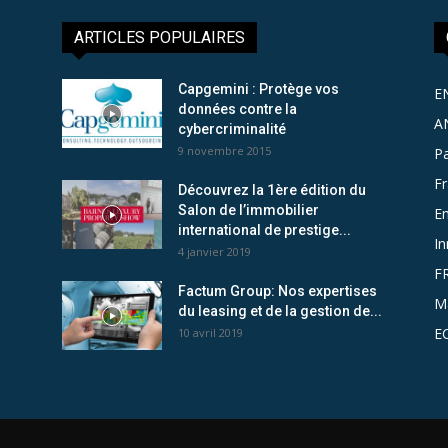
ARTICLES POPULAIRES
Capgemini : Protège vos
E
données contre la
A
cybercriminalité
9 novembre 2015
Pa
F
Découvrez la 1ère édition du
Salon de l’immobilier
Em
international de prestige...
In
4 janvier 2019
F
Factum Group: Nos expertises
M
du leasing et de la gestion de...
E
10 avril 2019