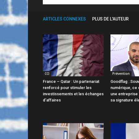
ARTICLES CONNEXES
PLUS DE L'AUTEUR
CCI
Prévention
France – Qatar : Un partenariat
Goodflag : Sou
renforcé pour stimuler les
numérique, ce q
investissements et les échanges
une entreprise 
d’affaires
sa signature él