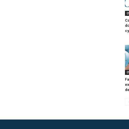
E
Ca
do
cy
E
Fa
ex
de