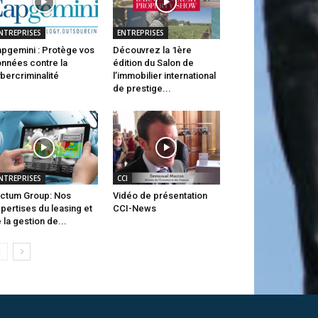
NTREPRISES
ENTREPRISES
pgemini : Protège vos
Découvrez la 1ère
nnées contre la
édition du Salon de
bercriminalité
l’immobilier international
de prestige...
NTREPRISES
CCI
ctum Group: Nos
Vidéo de présentation
pertises du leasing et
CCI-News
 la gestion de...