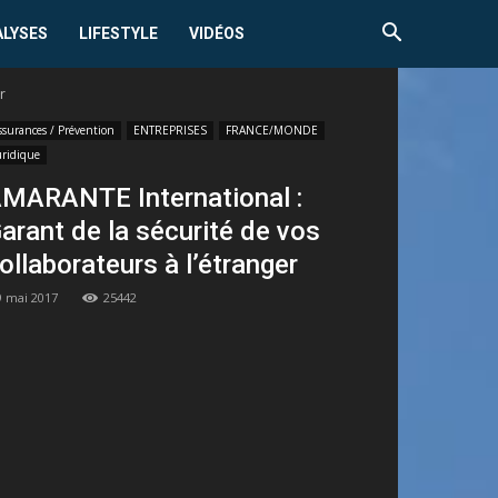
ALYSES
LIFESTYLE
VIDÉOS
r
ssurances / Prévention
ENTREPRISES
FRANCE/MONDE
uridique
MARANTE International :
arant de la sécurité de vos
ollaborateurs à l’étranger
9 mai 2017
25442