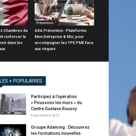
Prévention
 Les Chambres de
AXA Prévention : Plateforme
t renforcer le
Mon Entreprise & Moi, pour
rivé dans les
accompagner les TPE PME face
aux
aux risques
LES + POPULAIRES
Participez à l’opération
« Poussons les murs » du
Centre Gustave Roussy
9 décembre 2013
Groupe Adaming : Découvrez
les formations nouvelles