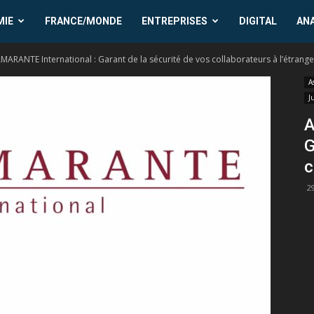
MIE
FRANCE/MONDE
ENTREPRISES
DIGITAL
AN
MARANTE International : Garant de la sécurité de vos collaborateurs à l’étrange
A
J
A
G
c
2