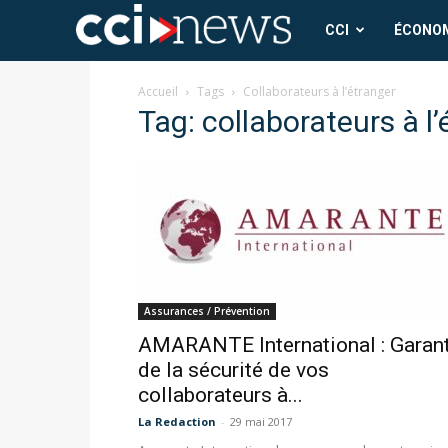
CCI
CCI
ÉCONO
News
Accueil
Tags
Collaborateurs à l’étranger
Tag: collaborateurs à l’
Assurances / Prévention
AMARANTE International : Garan
de la sécurité de vos
collaborateurs à...
La Redaction
-
29 mai 2017