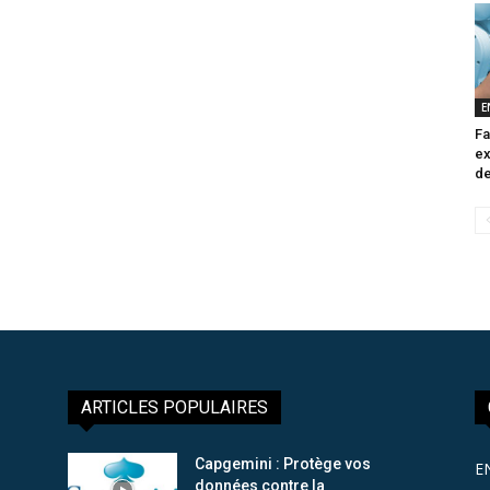
E
Fa
ex
de
ARTICLES POPULAIRES
Capgemini : Protège vos
E
données contre la