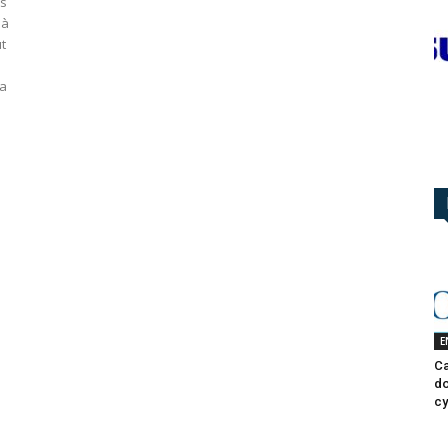
es
 à
t
la
E
Ca
do
cy