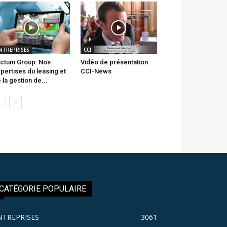
NTREPRISES
CCI
ctum Group: Nos
Vidéo de présentation
pertises du leasing et
CCI-News
 la gestion de...
CATÉGORIE POPULAIRE
NTREPRISES
3061