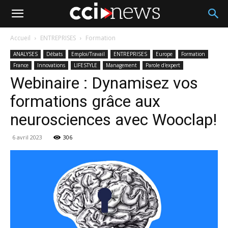
Accueil
ENTREPRISES
Formation
ANALYSES
Débats
Emploi/Travail
ENTREPRISES
Europe
Formation
France
Innovations
LIFESTYLE
Management
Parole d'expert
Webinaire : Dynamisez vos
formations grâce aux
neurosciences avec Wooclap!
6 avril 2023
306