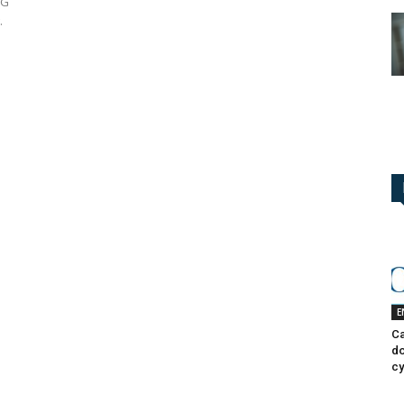
NG
.
E
Ca
do
cy