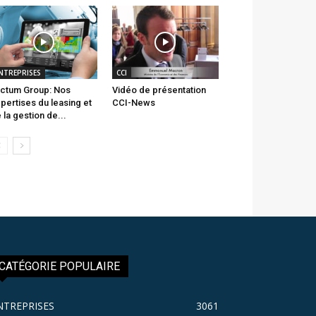
NTREPRISES
CCI
ctum Group: Nos
Vidéo de présentation
pertises du leasing et
CCI-News
 la gestion de...
CATÉGORIE POPULAIRE
NTREPRISES
3061