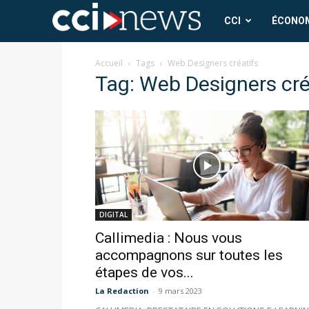
CCI
CCI
ÉCONO
News
Accueil
Tags
Web Designers créatifs
Tag: Web Designers cré
DIGITAL
Callimedia : Nous vous
accompagnons sur toutes les
étapes de vos...
La Redaction
-
9 mars 2023