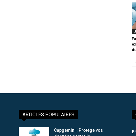
E
Fa
ex
de
ARTICLES POPULAIRES
Capgemini : Protège vos
E