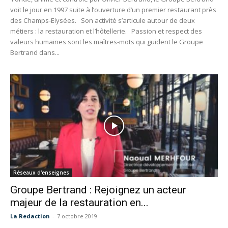
voit le jour en 1997 suite à l’ouverture d’un premier restaurant près
des Champs-Elysées. Son activité s’articule autour de deux
métiers : la restauration et l’hôtellerie. Passion et respect des
valeurs humaines sont les maîtres-mots qui guident le Groupe
Bertrand dans...
Réseaux d'enseignes
Groupe Bertrand : Rejoignez un acteur
majeur de la restauration en...
La Redaction
-
7 octobre 2019