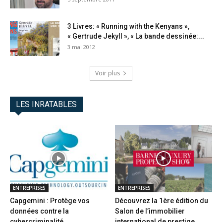
3 Livres: « Running with the Kenyans »,
« Gertrude Jekyll », « La bande dessinée:...
3 mai 2012
Voir plus
LES INRATABLES
ENTREPRISES
ENTREPRISES
Capgemini : Protège vos
Découvrez la 1ère édition du
données contre la
Salon de l’immobilier
cybercriminalité
international de prestige...