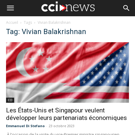
Accueil
Tags
Vivian Balakrishnan
Tag: Vivian Balakrishnan
CCI
Les États-Unis et Singapour veulent
développer leurs partenariats économiques
Emmanuel Di Stefano
-
23 octobre 2023
À l'occasion de la visite du vice-Premier ministre singapourien