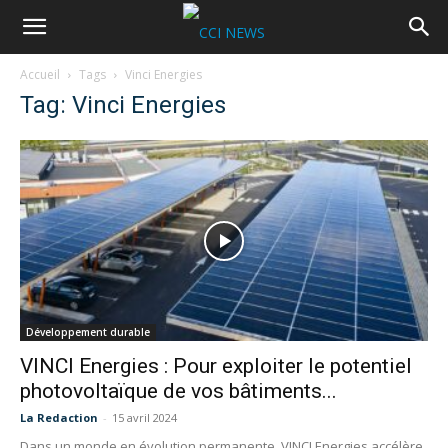
Accueil
Tags
Vinci Energies
Tag: Vinci Energies
Développement durable
VINCI Energies : Pour exploiter le potentiel
photovoltaïque de vos bâtiments...
La Redaction
-
15 avril 2024
Dans un monde en évolution permanente, VINCI Energies accélère