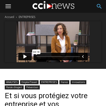
Accueil
ENTREPRISES
ANALYSES
Emploi/Travail
ENTREPRISES
France
Innovations
Parole d'expert
Prévention
Et si vous protégiez votre
entreprise et vos