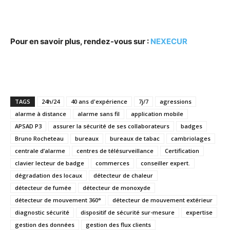
Pour en savoir plus, rendez-vous sur :
NEXECUR
TAGS
24h/24
40 ans d'expérience
7j/7
agressions
alarme à distance
alarme sans fil
application mobile
APSAD P3
assurer la sécurité de ses collaborateurs
badges
Bruno Rocheteau
bureaux
bureaux de tabac
cambriolages
centrale d’alarme
centres de télésurveillance
Certification
clavier lecteur de badge
commerces
conseiller expert.
dégradation des locaux
détecteur de chaleur
détecteur de fumée
détecteur de monoxyde
détecteur de mouvement 360°
détecteur de mouvement extérieur
diagnostic sécurité
dispositif de sécurité sur-mesure
expertise
gestion des données
gestion des flux clients