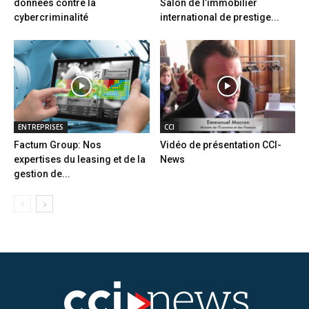
données contre la
Salon de l’immobilier
cybercriminalité
international de prestige...
ENTREPRISES
CCI
Factum Group: Nos
Vidéo de présentation CCI-
expertises du leasing et de la
News
gestion de...