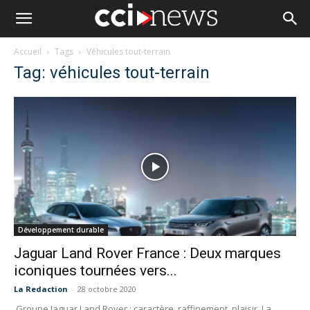
Accueil
Tags
Véhicules tout-terrain
Tag: véhicules tout-terrain
Développement durable
Jaguar Land Rover France : Deux marques
iconiques tournées vers...
La Redaction
-
28 octobre 2020
Groupe Jaguar Land Rover : caractère, raffinement, plaisir. La