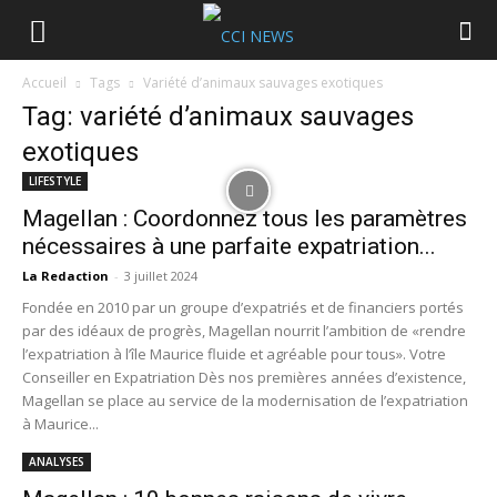
Accueil
Tags
Variété d’animaux sauvages exotiques
Tag: variété d’animaux sauvages
exotiques
LIFESTYLE
Magellan : Coordonnez tous les paramètres
nécessaires à une parfaite expatriation...
La Redaction
-
3 juillet 2024
Fondée en 2010 par un groupe d’expatriés et de financiers portés
par des idéaux de progrès, Magellan nourrit l’ambition de «rendre
l’expatriation à l’île Maurice fluide et agréable pour tous». Votre
Conseiller en Expatriation Dès nos premières années d’existence,
Magellan se place au service de la modernisation de l’expatriation
à Maurice...
ANALYSES