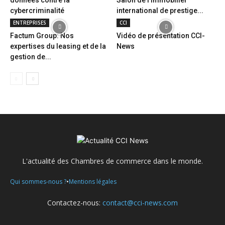
données contre la
Salon de l’immobilier
cybercriminalité
international de prestige...
ENTREPRISES
CCI
Factum Group: Nos
Vidéo de présentation CCI-
expertises du leasing et de la
News
gestion de...
L'actualité des Chambres de commerce dans le monde.
•
Qui sommes-nous ?
Mentions légales
Contactez-nous:
contact@cci-news.com