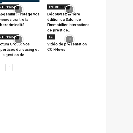
NTREPRISES
ENTREPRISES
pgemini : Protège vos
Découvrez la 1ère
nnées contre la
édition du Salon de
bercriminalité
l’immobilier international
de prestige...
NTREPRISES
CCI
ctum Group: Nos
Vidéo de présentation
pertises du leasing et
CCI-News
 la gestion de...