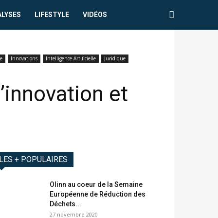
ALYSES
LIFESTYLE
VIDÉOS
ie
Innovations
Intelligence Artificielle
Juridique
’innovation et
LES + POPULAIRES
Olinn au coeur de la Semaine
Européenne de Réduction des
Déchets...
27 novembre 2020