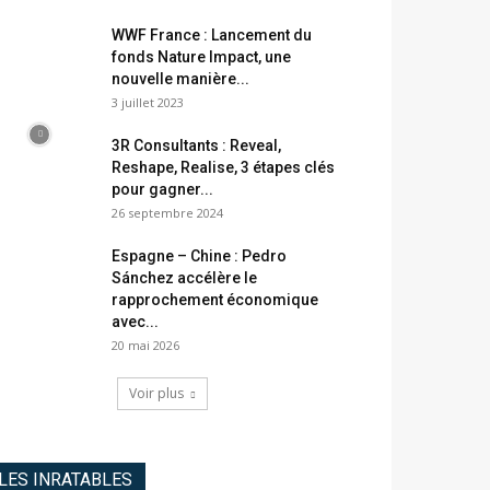
WWF France : Lancement du
fonds Nature Impact, une
nouvelle manière...
3 juillet 2023
3R Consultants : Reveal,
Reshape, Realise, 3 étapes clés
pour gagner...
26 septembre 2024
Espagne – Chine : Pedro
Sánchez accélère le
rapprochement économique
avec...
20 mai 2026
Voir plus
LES INRATABLES