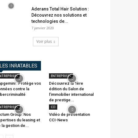
Aderans Total Hair Solution :
Découvrez nos solutions et
technologies de...
7 janvier 2020
Voir plus
LES INRATABLES
NTREPRISES
ENTREPRISES
pgemini : Protège vos
Découvrez la 1ère
nnées contre la
édition du Salon de
bercriminalité
l’immobilier international
de prestige...
NTREPRISES
CCI
ctum Group: Nos
Vidéo de présentation
pertises du leasing et
CCI-News
 la gestion de...