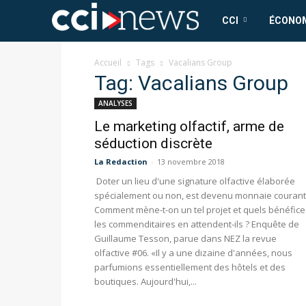
CCI
CCI
ÉCONO
News
Accueil
Tags
Vacalians Group
Tag: Vacalians Group
ANALYSES
Le marketing olfactif, arme de
séduction discrète
La Redaction
-
13 novembre 2018
Doter un lieu d'une signature olfactive élaborée
spécialement ou non, est devenu monnaie courant
Comment mène-t-on un tel projet et quels bénéfice
les commenditaires en attendent-ils ? Enquête de
Guillaume Tesson, parue dans NEZ la revue
olfactive #06. «Il y a une dizaine d'années, nous
parfumions essentiellement des hôtels et des
boutiques. Aujourd'hui,...