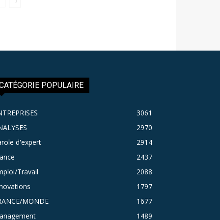
CATÉGORIE POPULAIRE
NTREPRISES
3061
NALYSES
2970
role d'expert
2914
rance
2437
ploi/Travail
2088
novations
1797
RANCE/MONDE
1677
anagement
1489