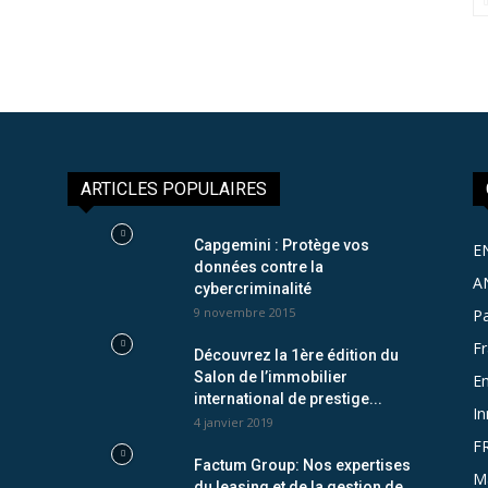
ARTICLES POPULAIRES
Capgemini : Protège vos
E
données contre la
A
cybercriminalité
9 novembre 2015
Pa
F
Découvrez la 1ère édition du
Salon de l’immobilier
Em
international de prestige...
In
4 janvier 2019
F
Factum Group: Nos expertises
M
du leasing et de la gestion de...