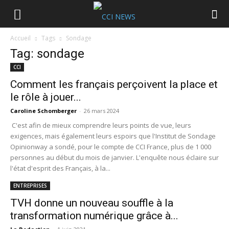
Accueil
Tags
Sondage
Tag: sondage
CCI
Comment les français perçoivent la place et
le rôle à jouer...
Caroline Schomberger
-
26 mars 2024
C'est afin de mieux comprendre leurs points de vue, leurs
exigences, mais également leurs espoirs que l'Institut de Sondage
Opinionway a sondé, pour le compte de CCI France, plus de 1 000
personnes au début du mois de janvier. L'enquête nous éclaire sur
l'état d'esprit des Français, à la...
ENTREPRISES
TVH donne un nouveau souffle à la
transformation numérique grâce à...