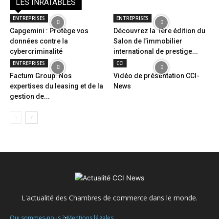
LES INRATABLES
ENTREPRISES
ENTREPRISES
Capgemini : Protège vos
Découvrez la 1ère édition du
données contre la
Salon de l’immobilier
cybercriminalité
international de prestige...
ENTREPRISES
CCI
Factum Group: Nos
Vidéo de présentation CCI-
expertises du leasing et de la
News
gestion de...
L'actualité des Chambres de commerce dans le monde.
•
Qui sommes-nous ?
Mentions légales