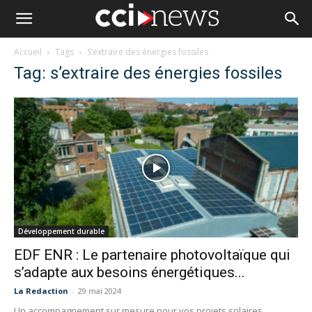
Accueil
Tags
S’extraire des énergies fossiles
Tag: s’extraire des énergies fossiles
Développement durable
EDF ENR : Le partenaire photovoltaïque qui
s’adapte aux besoins énergétiques...
La Redaction
-
29 mai 2024
Un accompagnement sur mesure pour vos projets solaires